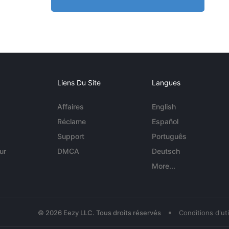
Liens Du Site
Langues
Affaires
English
Réclame
Español
Support
Português
ur
DMCA
Deutsch
More...
•
© 2026 Eezy LLC. Tous droits réservés
Conditions d'uti