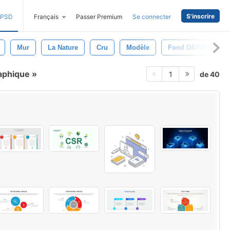
S'inscrire
PSD
Français
Passer Premium
Se connecter
Mur
La Nature
Cru
Modèle
Fond D&#39;écran
raphique
de 40
1