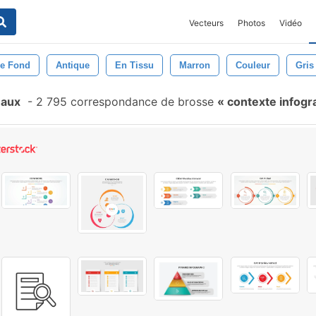
Vecteurs
Photos
Vidéo
De Fond
Antique
En Tissu
Marron
Couleur
Gris
eaux
-
2 795 correspondance de brosse
contexte infog