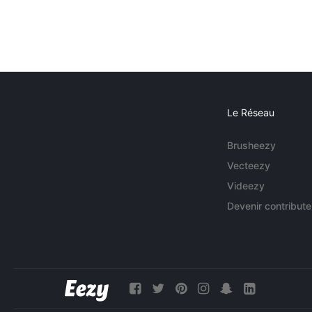
Le Réseau
Brusheezy
Vecteezy
Videezy
Devenir contribute