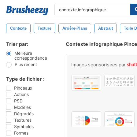
Contexte
Texture
Arrière-Plans
Abstrait
Toile 
Trier par:
Contexte Infographique Pinc
Meilleure
correspondance
Plus récent
Images sponsorisées par
Type de fichier :
Pinceaux
Actions
PSD
Modèles
Dégradés
Textures
Symboles
Formes