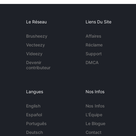
Le Réseau
Liens Du Site
Brusheezy
Affaires
Vecteezy
Réclame
Videezy
Support
Devenir
DMCA
contributeur
Langues
Nos Infos
English
Nos Infos
Español
L'Équipe
Português
Le Blogue
Deutsch
Contact