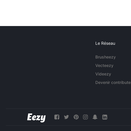
Le Réseau
Brusheezy
Vecteezy
Videezy
Devenir contribute