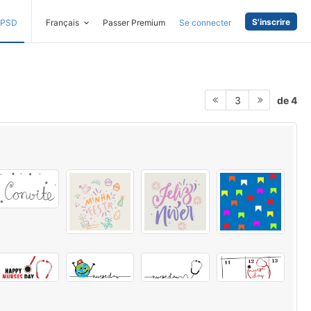
S'inscrire
PSD
Français
Passer Premium
Se connecter
de 4
3