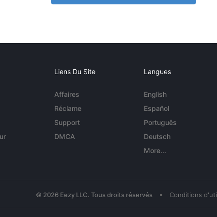
Liens Du Site
Langues
Affaires
English
Réclame
Español
Support
Português
ur
DMCA
Deutsch
More...
•
© 2026 Eezy LLC. Tous droits réservés
Conditions d'uti