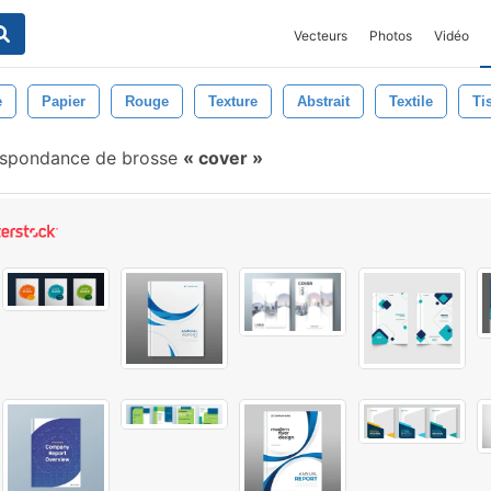
Vecteurs
Photos
Vidéo
e
Papier
Rouge
Texture
Abstrait
Textile
Ti
espondance de brosse
cover