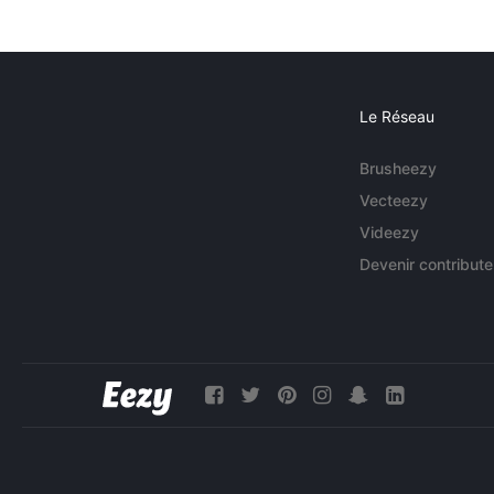
Le Réseau
Brusheezy
Vecteezy
Videezy
Devenir contribute