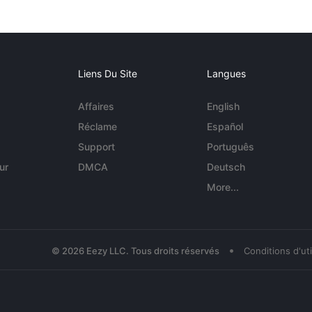
Liens Du Site
Langues
Affaires
English
Réclame
Español
Support
Português
ur
DMCA
Deutsch
More...
•
© 2026 Eezy LLC. Tous droits réservés
Conditions d'uti