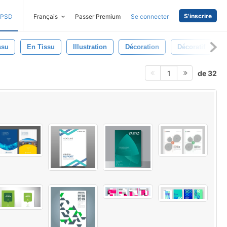
S'inscrire
PSD
Français
Passer Premium
Se connecter
ssu
En Tissu
Illustration
Décoration
Décoratif
de 32
1