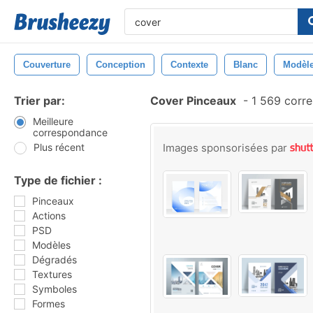
Couverture
Conception
Contexte
Blanc
Modèl
Trier par:
Cover Pinceaux
-
1 569 corr
Meilleure
correspondance
Plus récent
Images sponsorisées par
Type de fichier :
Pinceaux
Actions
PSD
Modèles
Dégradés
Textures
Symboles
Formes