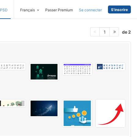
S'inscrire
PSD
Français
Passer Premium
Se connecter
de 2
1