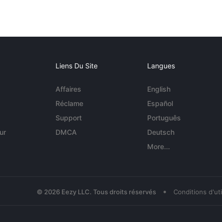
Liens Du Site
Langues
Affaires
English
Réclame
Español
Support
Português
ur
DMCA
Deutsch
More...
•
© 2026 Eezy LLC. Tous droits réservés
Conditions d'uti