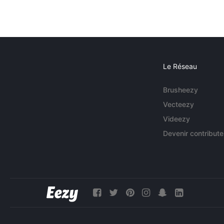
Le Réseau
Brusheezy
Vecteezy
Videezy
Devenir contribute