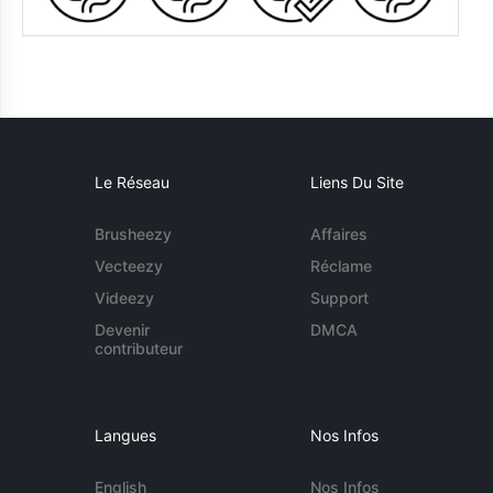
Le Réseau
Liens Du Site
Brusheezy
Affaires
Vecteezy
Réclame
Videezy
Support
Devenir
DMCA
contributeur
Langues
Nos Infos
English
Nos Infos