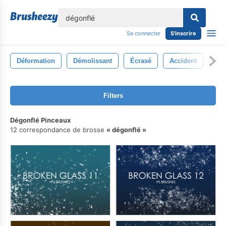
lose
Se connecter
S'inscrire
Déformation
Démolissant
Écrasé
Accident
La 
Filters
Dégonflé Pinceaux
12 correspondance de brosse
dégonflé