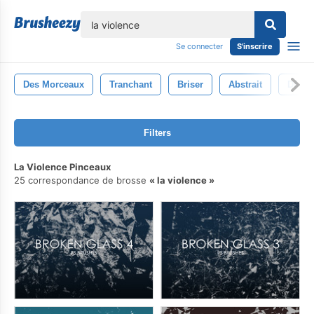
lose
Se connecter
S'inscrire
Des Morceaux
Tranchant
Briser
Abstrait
Dégon
Filters
La Violence Pinceaux
25 correspondance de brosse
la violence