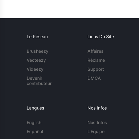
Le Réseau
Liens Du Site
Brusheezy
Affaires
Vecteezy
Réclame
Videezy
Support
Devenir
DMCA
contributeur
Langues
Nos Infos
English
Nos Infos
Español
L'Équipe