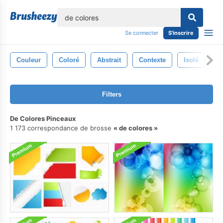
lose
Se connecter
S'inscrire
Couleur
Coloré
Abstrait
Contexte
Isolé
B
Filters
De Colores Pinceaux
1 173 correspondance de brosse
de colores