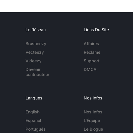
Le Réseau
Liens Du Site
Brusheezy
Affaires
Vecteezy
Réclame
Videezy
Support
Devenir
DMCA
contributeur
Langues
Nos Infos
English
Nos Infos
Español
L'Équipe
Português
Le Blogue