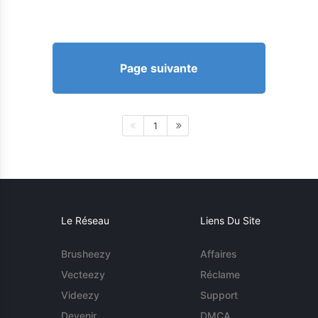
Page suivante
1
Le Réseau
Liens Du Site
Brusheezy
Affaires
Vecteezy
Réclame
Videezy
Support
Devenir
DMCA