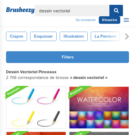
lose
Se connecter
S'inscrire
Crayon
Esquisser
Illustration
La Peinture
Art
Filters
Dessin Vectoriel Pinceaux
2 706 correspondance de brosse
dessin vectoriel