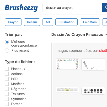
Crayon
Dessin
Art
Illustration
Fait Main
A
Trier par:
Dessin Au Crayon Pinceaux
-
Meilleure
correspondance
Plus récent
Images sponsorisées par
Type de fichier :
Pinceaux
Actions
PSD
Modèles
Dégradés
Textures
Symboles
Formes