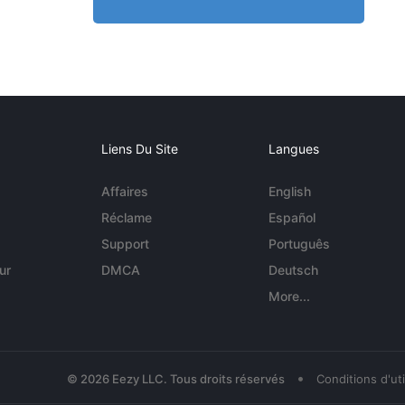
Liens Du Site
Langues
Affaires
English
Réclame
Español
Support
Português
ur
DMCA
Deutsch
More...
•
© 2026 Eezy LLC. Tous droits réservés
Conditions d'uti