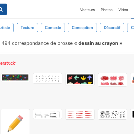
Vecteurs
Photos
Vidéo
rtiste
Texture
Contexte
Conception
Décoratif
C
494 correspondance de brosse
dessin au crayon