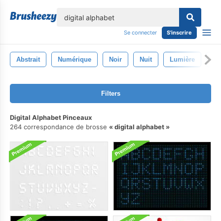
lose
Se connecter
S'inscrire
Abstrait
Numérique
Noir
Nuit
Lumière
Co
Filters
Digital Alphabet Pinceaux
264 correspondance de brosse
digital alphabet