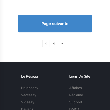
Page suivante
4
Le Réseau
Liens Du Site
Brusheezy
Affaires
Vecteezy
Réclame
Videezy
Support
Devenir
DMCA