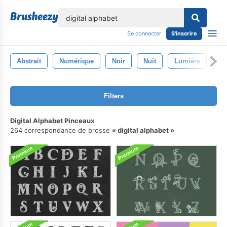
lose
Se connecter
S'inscrire
Abstrait
Numérique
Noir
Nuit
Lumière
Co
Filters
Digital Alphabet Pinceaux
264 correspondance de brosse
digital alphabet