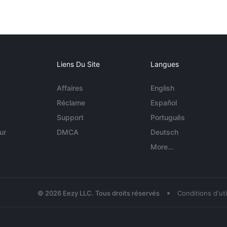
Liens Du Site
Langues
Affaires
English
Réclame
Español
Support
Português
ur
DMCA
Deutsch
More...
•
© 2026 Eezy LLC. Tous droits réservés
Conditions d'uti