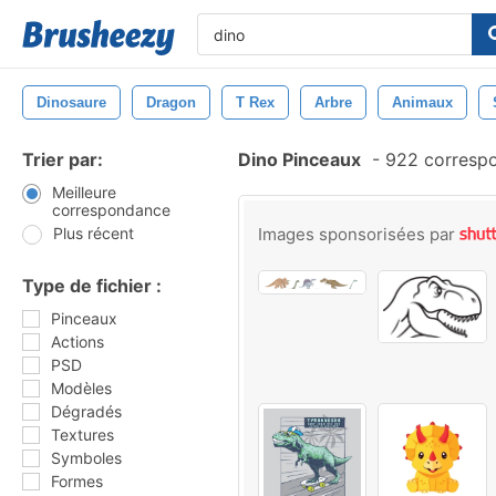
Dinosaure
Dragon
T Rex
Arbre
Animaux
Trier par:
Dino Pinceaux
-
922 corresp
Meilleure
correspondance
Plus récent
Images sponsorisées par
Type de fichier :
Pinceaux
Actions
PSD
Modèles
Dégradés
Textures
Symboles
Formes