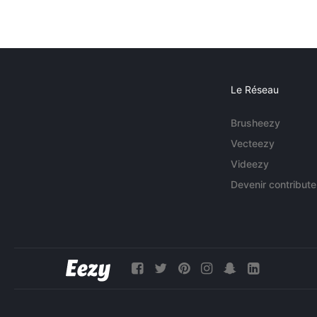
Le Réseau
Brusheezy
Vecteezy
Videezy
Devenir contribute