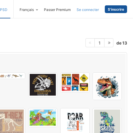
S'inscrire
PSD
Français
Passer Premium
Se connecter
de 13
1