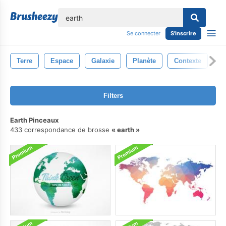
lose
Se connecter
S'inscrire
Terre
Espace
Galaxie
Planète
Contexte
Ci
Filters
Earth Pinceaux
433 correspondance de brosse
earth