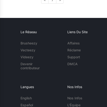
7
Le Réseau
Liens Du Site
Brusheezy
Affaires
Vecteezy
Réclame
Videezy
Support
Devenir
DMCA
contributeur
Langues
Nos Infos
English
Nos Infos
Español
L'Équipe