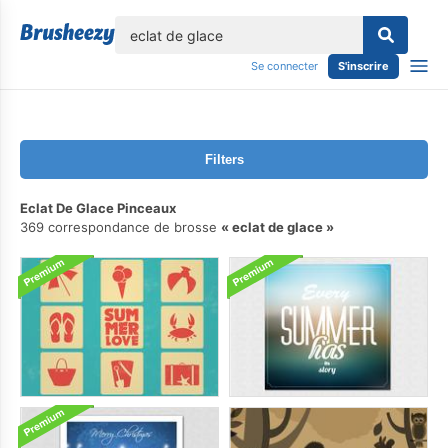
lose
Se connecter
S'inscrire
Filters
Eclat De Glace Pinceaux
369 correspondance de brosse
eclat de glace