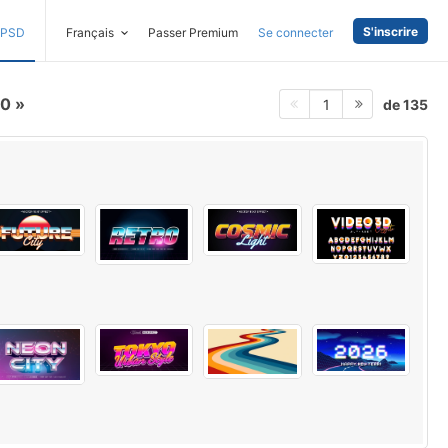
S'inscrire
PSD
Français
Passer Premium
Se connecter
80
de 135
1