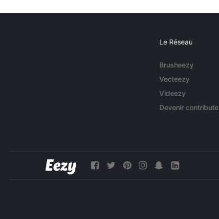
Le Réseau
Brusheezy
Vecteezy
Videezy
Devenir contribute