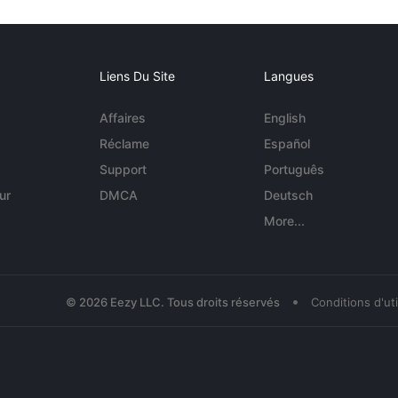
Liens Du Site
Langues
Affaires
English
Réclame
Español
Support
Português
ur
DMCA
Deutsch
More...
•
© 2026 Eezy LLC. Tous droits réservés
Conditions d'uti