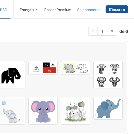
S'inscrire
PSD
Français
Passer Premium
Se connecter
de 6
1