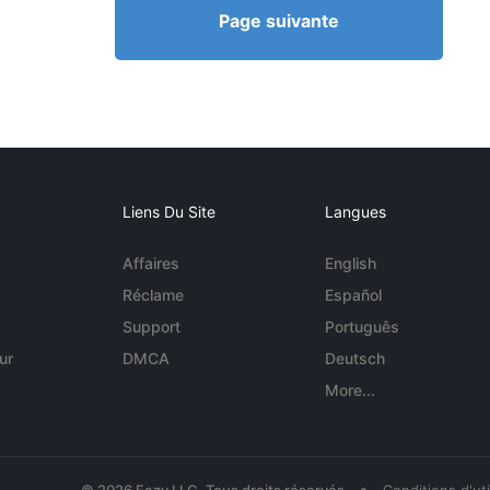
Page suivante
Liens Du Site
Langues
Affaires
English
Réclame
Español
Support
Português
ur
DMCA
Deutsch
More...
•
© 2026 Eezy LLC. Tous droits réservés
Conditions d'uti