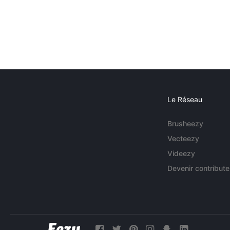
Le Réseau
Brusheezy
Vecteezy
Videezy
Devenir contribute