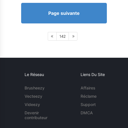
Page suivante
142
Le Réseau
Liens Du Site
Brusheezy
Affaires
Vecteezy
Réclame
Videezy
Support
Devenir
DMCA
contributeur