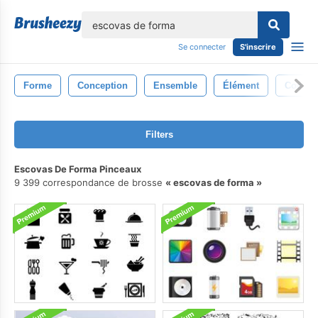
lose
Se connecter
S'inscrire
Forme
Conception
Ensemble
Élément
Contex
Filters
Escovas De Forma Pinceaux
9 399 correspondance de brosse
escovas de forma