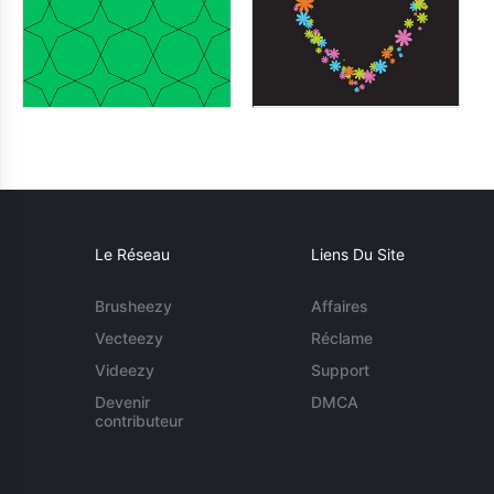
Le Réseau
Liens Du Site
Brusheezy
Affaires
Vecteezy
Réclame
Videezy
Support
Devenir
DMCA
contributeur