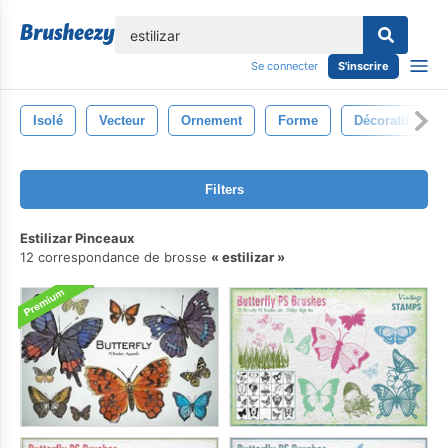
lose
Se connecter
S'inscrire
Isolé
Vecteur
Ornement
Forme
Décoratif
Filters
Estilizar Pinceaux
12 correspondance de brosse
estilizar