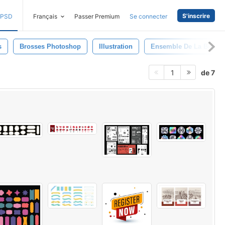
S'inscrire
PSD
Français
Passer Premium
Se connecter
s
Brosses Photoshop
Illustration
Ensemble De La Brosse
de 7
1