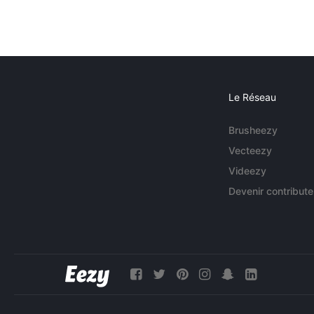
Le Réseau
Brusheezy
Vecteezy
Videezy
Devenir contribute