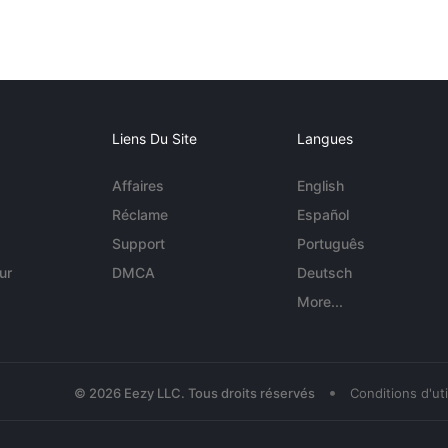
Liens Du Site
Langues
Affaires
English
Réclame
Español
Support
Português
ur
DMCA
Deutsch
More...
•
© 2026 Eezy LLC. Tous droits réservés
Conditions d'uti