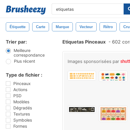
Étiquette
Carte
Marque
Vecteur
Rétro
Cru
Trier par:
Etiquetas Pinceaux
-
602 cor
Meilleure
correspondance
Plus récent
Images sponsorisées par
Type de fichier :
Pinceaux
Actions
PSD
Modèles
Dégradés
Textures
Symboles
Formes