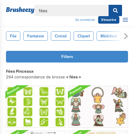
lose
Se connecter
S'inscrire
Fée
Fantaisie
Croisé
Clipart
Médiéval
Pe
Filters
Fées Pinceaux
294 correspondance de brosse
fées