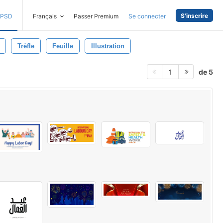
S'inscrire
PSD
Français
Passer Premium
Se connecter
Trèfle
Feuille
Illustration
de 5
1