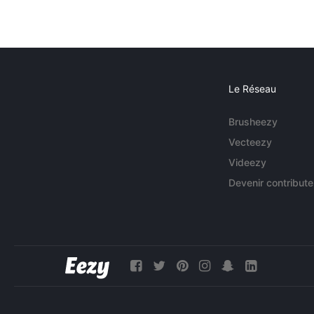
Le Réseau
Brusheezy
Vecteezy
Videezy
Devenir contribute