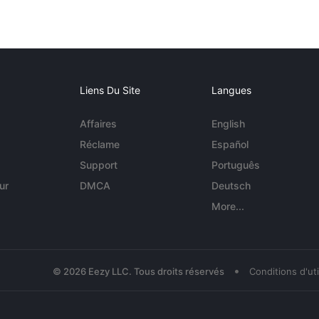
Liens Du Site
Langues
Affaires
English
Réclame
Español
Support
Português
ur
DMCA
Deutsch
More...
•
© 2026 Eezy LLC. Tous droits réservés
Conditions d'uti