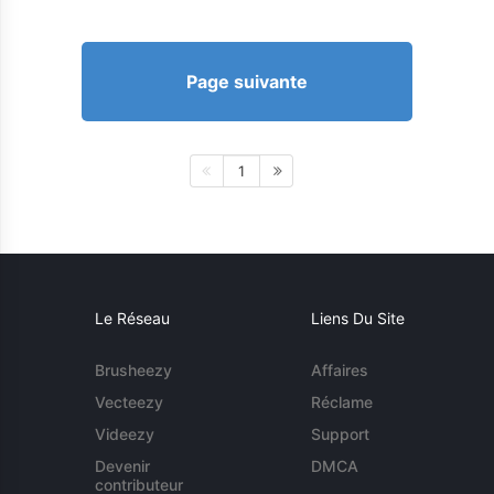
Page suivante
1
Le Réseau
Liens Du Site
Brusheezy
Affaires
Vecteezy
Réclame
Videezy
Support
Devenir
DMCA
contributeur