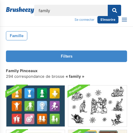
lose
Se connecter
S'inscrire
Famille
Filters
Family Pinceaux
294 correspondance de brosse
family