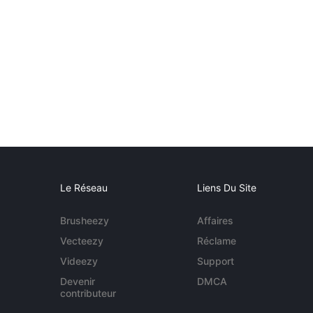
Le Réseau
Liens Du Site
Brusheezy
Affaires
Vecteezy
Réclame
Videezy
Support
Devenir
DMCA
contributeur