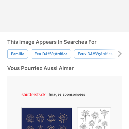
This Image Appears In Searches For
Famille
Feu D&#39;artifice
Feux D&#39;artifice
Bo
Vous Pourriez Aussi Aimer
Images sponsorisées