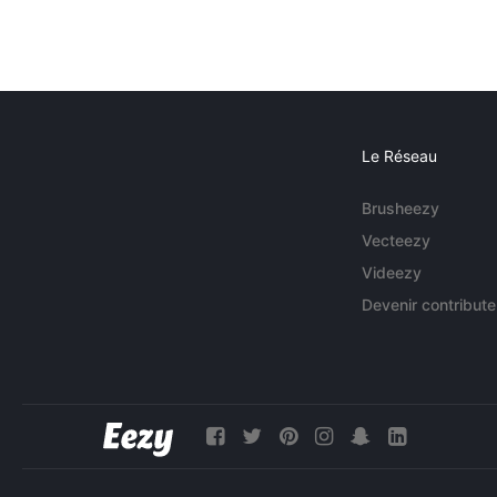
Le Réseau
Brusheezy
Vecteezy
Videezy
Devenir contribute