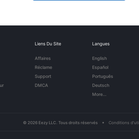
Liens Du Site
Langues
Affaires
English
Réclame
Español
Support
Português
ur
DMCA
Deutsch
More...
•
© 2026 Eezy LLC. Tous droits réservés
Conditions d'uti