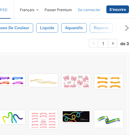
S'inscrire
PSD
Français
Passer Premium
Se connecter
sses De Couleur
Liquide
Aquarelle
Rayures
Brosse
de 3
1