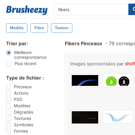
Modèle
Fibre
Texture
Trier par:
Fibers Pinceaux
-
79 corresp
Meilleure
correspondance
Plus récent
Images sponsorisées par
Type de fichier :
Pinceaux
Actions
PSD
Modèles
Dégradés
Textures
Symboles
Formes