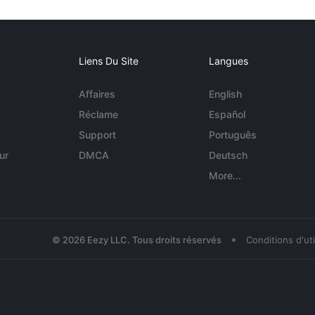
Liens Du Site
Langues
Affaires
English
Réclame
Español
Support
Português
ur
DMCA
Deutsch
More...
•
© 2026 Eezy LLC. Tous droits réservés
Conditions d'uti