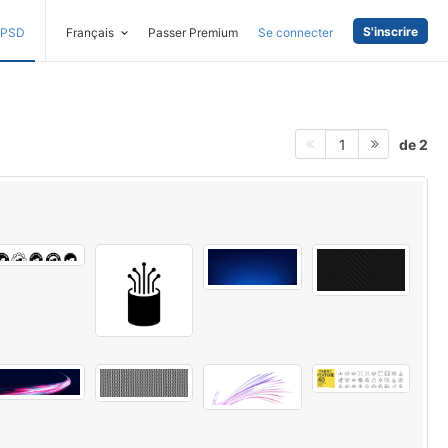
S'inscrire
PSD
Français
Passer Premium
Se connecter
de 2
1