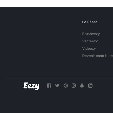
Le Réseau
Brusheezy
Vecteezy
Videezy
Devenir contribute