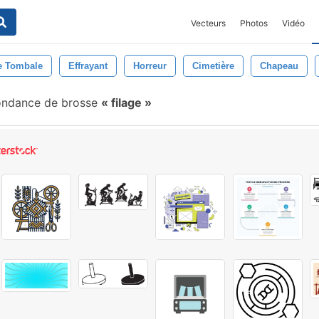
Vecteurs
Photos
Vidéo
e Tombale
Effrayant
Horreur
Cimetière
Chapeau
ondance de brosse
filage