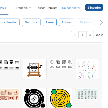
S'inscrire
PSD
Français
Passer Premium
Se connecter
La Tombe
Vampire
Lune
Hibou
Octobre
Cost
de 2
1