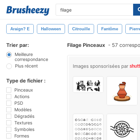
Araign? E
Halloween
Citrouille
Fantôme
Pierr
Trier par:
Filage Pinceaux
-
57 corresp
Meilleure
correspondance
Plus récent
Images sponsorisées par
Type de fichier :
Pinceaux
Actions
PSD
Modèles
Dégradés
Textures
Symboles
Formes