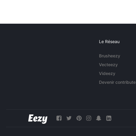
Le Réseau
Brusheezy
Vecteezy
Videezy
Devenir contribute