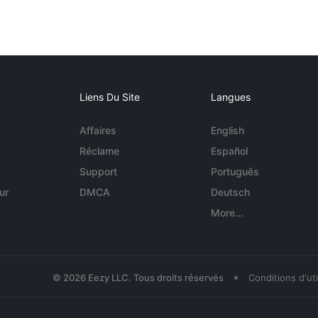
Liens Du Site
Langues
Affaires
English
Réclame
Español
Support
Português
ur
DMCA
Deutsch
More...
•
© 2026 Eezy LLC. Tous droits réservés
Conditions d'uti