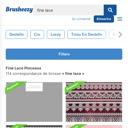
lose
Se connecter
S'inscrire
Dentelle
Cru
Lacey
Tissu En Dentelle
Bordure 
Filters
Fine Lace Pinceaux
114 correspondance de brosse
fine lace