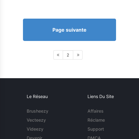
Page suivante
2
Le Réseau
Liens Du Site
Brusheezy
Affaires
Vecteezy
Réclame
Videezy
Support
Devenir
DMCA