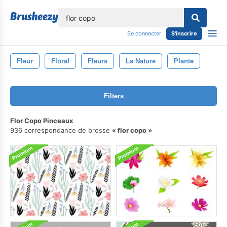
lose
Se connecter
S'inscrire
Fleur
Floral
Fleurs
La Nature
Plante
Filters
Flor Copo Pinceaux
936 correspondance de brosse
flor copo