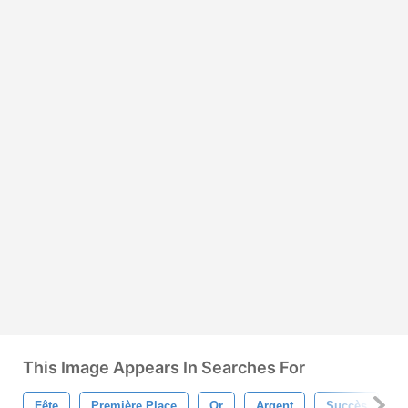
This Image Appears In Searches For
Fête
Première Place
Or
Argent
Succès
L