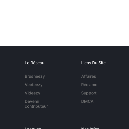
Le Réseau
Liens Du Site
Brusheezy
Affaires
Vecteezy
Réclame
Videezy
Support
Devenir
DMCA
contributeur
Langues
Nos Infos