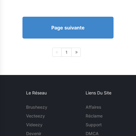
Page suivante
1
Le Réseau
Liens Du Site
Brusheezy
Affaires
Vecteezy
Réclame
Videezy
Support
Devenir
DMCA