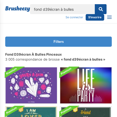
lose
Se connecter
S'inscrire
Filters
Fond D39écran À Bulles Pinceaux
3 005 correspondance de brosse
fond d39écran à bulles