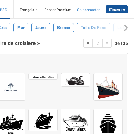
S'inscrire
PSD
Français
Passer Premium
Se connecter
Gris
Mur
Jaune
Brosse
Toile De Fond
La Natur
ire de croisiere
de 135
2