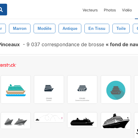
Vecteurs
Photos
Vidéo
r
Marron
Modèle
Antique
En Tissu
Toile
Pinceaux
-
9 037 correspondance de brosse
fond de nav