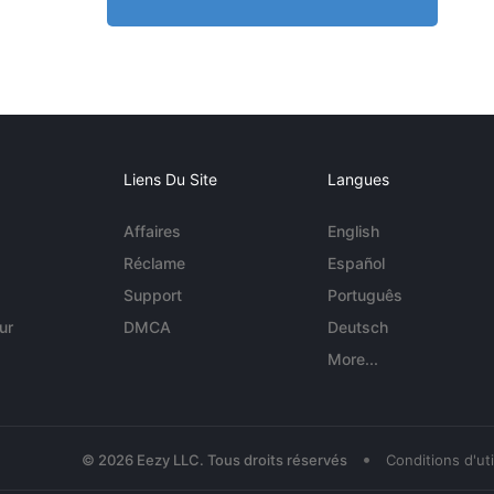
Liens Du Site
Langues
Affaires
English
Réclame
Español
Support
Português
ur
DMCA
Deutsch
More...
•
© 2026 Eezy LLC. Tous droits réservés
Conditions d'uti