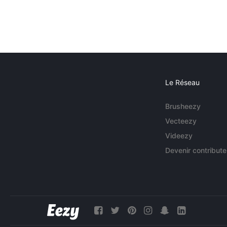
Le Réseau
Brusheezy
Vecteezy
Videezy
Devenir contribute