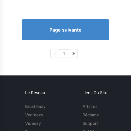
Page suivante
1
Le Réseau
Liens Du Site
Brusheezy
Affaires
Vecteezy
Réclame
Videezy
Support