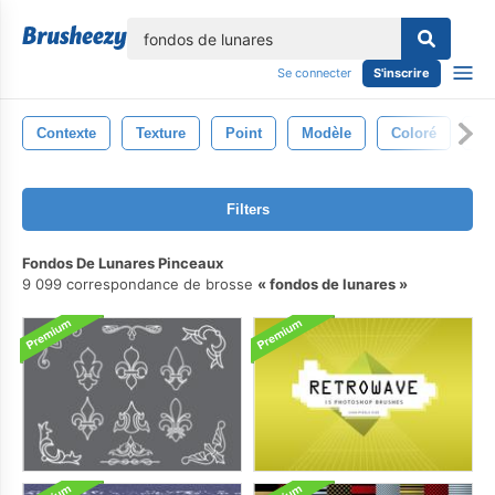
lose
Se connecter
S'inscrire
Contexte
Texture
Point
Modèle
Coloré
Ce
Filters
Fondos De Lunares Pinceaux
9 099 correspondance de brosse
fondos de lunares