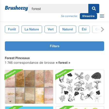
lose
Se connecter
S'inscrire
Forêt
La Nature
Vert
Naturel
Été
Contexte
Filters
Forest Pinceaux
1 746 correspondance de brosse
forest