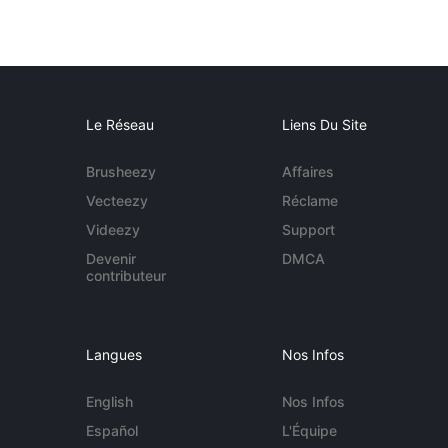
Le Réseau
Liens Du Site
Brusheezy
Affaires
Vecteezy
Réclame
Videezy
Support
Devenir
DMCA
contributeur
Langues
Nos Infos
English
Nos Infos
Español
L'Équipe