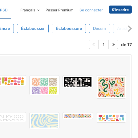
S'inscrire
PSD
Français
Passer Premium
Se connecter
Encre
Éclabousser
Éclaboussure
Dessin
Artistique
de 17
1