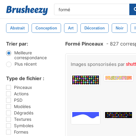
Abstrait
Conception
Art
Décoration
Noir
Trier par:
Formé Pinceaux
-
827 corres
Meilleure
correspondance
Plus récent
Images sponsorisées par
Type de fichier :
Pinceaux
Actions
PSD
Modèles
Dégradés
Textures
Symboles
Formes