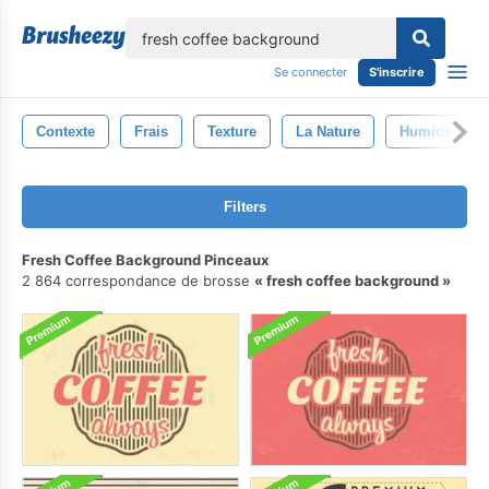
lose
Se connecter
S'inscrire
Contexte
Frais
Texture
La Nature
Humide
Filters
Fresh Coffee Background Pinceaux
2 864 correspondance de brosse
fresh coffee background