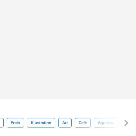
Frais
Illustration
Art
Café
Agresser
Coup