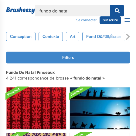
lose
Se connecter
S'inscrire
Conception
Contexte
Art
Fond D&#39;écran
D
Filters
Fundo Do Natal Pinceaux
4 241 correspondance de brosse
fundo do natal