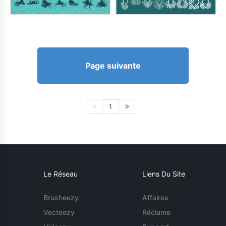
Page suivante
1
Le Réseau
Liens Du Site
Brusheezy
Affaires
Vecteezy
Réclame