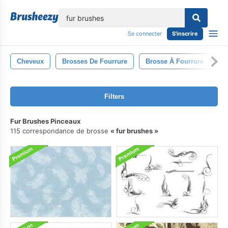
lose
Se connecter
S'inscrire
Cheveux
Brosses De Fourrure
Brosse À Fourrure
P
Filters
Fur Brushes Pinceaux
115 correspondance de brosse
fur brushes