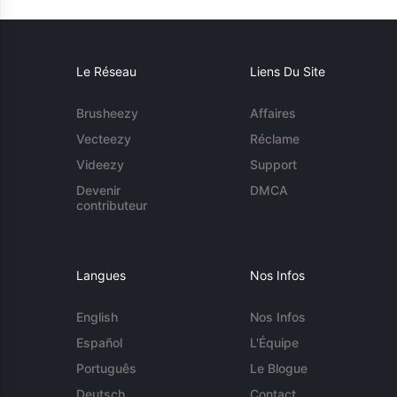
Le Réseau
Liens Du Site
Brusheezy
Affaires
Vecteezy
Réclame
Videezy
Support
Devenir
DMCA
contributeur
Langues
Nos Infos
English
Nos Infos
Español
L'Équipe
Português
Le Blogue
Deutsch
Contact