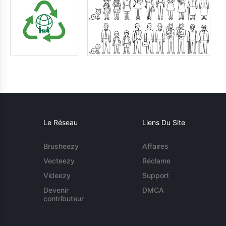
Le Réseau
Liens Du Site
Brusheezy
Affaires
Vecteezy
Réclame
Videezy
Support
Devenir
DMCA
contributeur