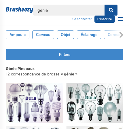
lose
Se connecter
S'inscrire
Ampoule
Cerveau
Objet
Éclairage
Connaissan
Filters
Génie Pinceaux
12 correspondance de brosse
génie