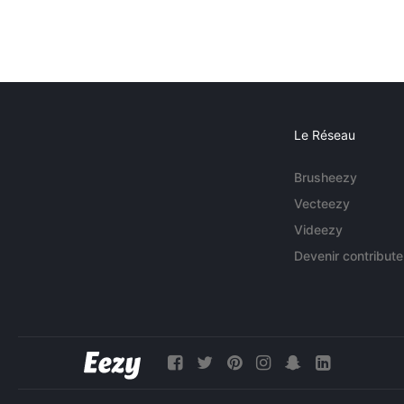
Le Réseau
Brusheezy
Vecteezy
Videezy
Devenir contribute