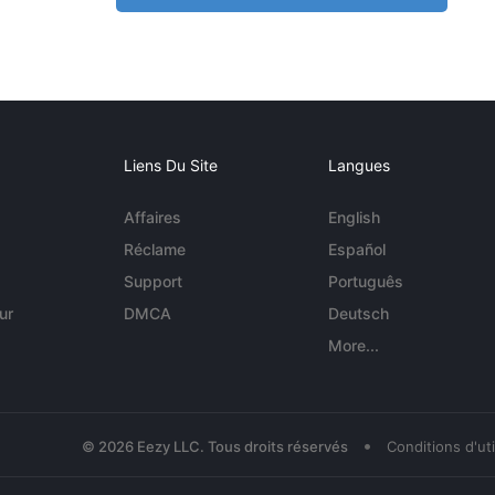
Liens Du Site
Langues
Affaires
English
Réclame
Español
Support
Português
ur
DMCA
Deutsch
More...
•
© 2026 Eezy LLC. Tous droits réservés
Conditions d'uti