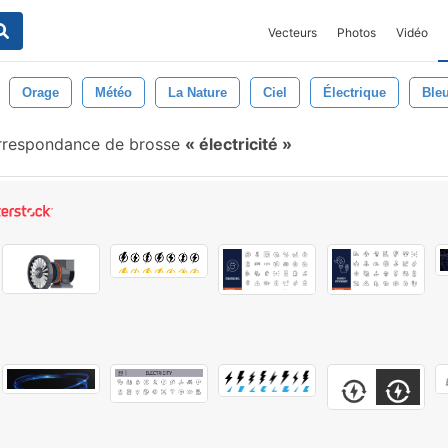
Vecteurs
Photos
Vidéo
Orage
Météo
La Nature
Ciel
Électrique
Ble
respondance de brosse
électricité