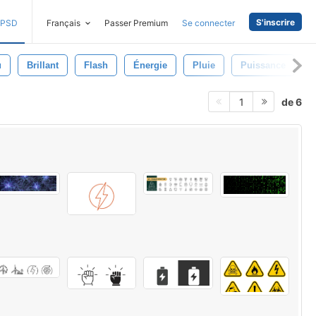
S'inscrire
PSD
Français
Passer Premium
Se connecter
u
Brillant
Flash
Énergie
Pluie
Puissance
de 6
1