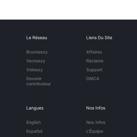
Le Réseau
Liens Du Site
Brusheezy
Affaires
Vecteezy
Réclame
Videezy
Support
Devenir
DMCA
contributeur
Langues
Nos Infos
English
Nos Infos
Español
L'Équipe