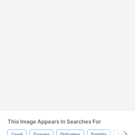
This Image Appears In Searches For
Cassé
Fissures
Ordinateur
Portable
Polaroïd