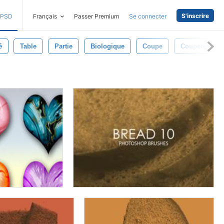
S'inscrire
PSD
Français
Passer Premium
Se connecter
é
Table
Partie
Biologique
Coupe
Couperet