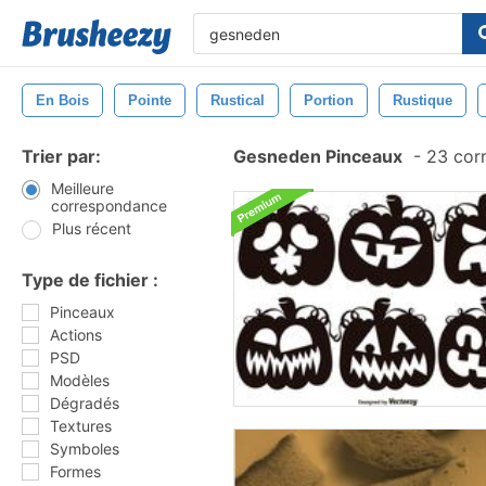
En Bois
Pointe
Rustical
Portion
Rustique
Trier par:
Gesneden Pinceaux
-
23 cor
Meilleure
correspondance
Plus récent
Type de fichier :
Pinceaux
Actions
PSD
Modèles
Dégradés
Textures
Symboles
Formes