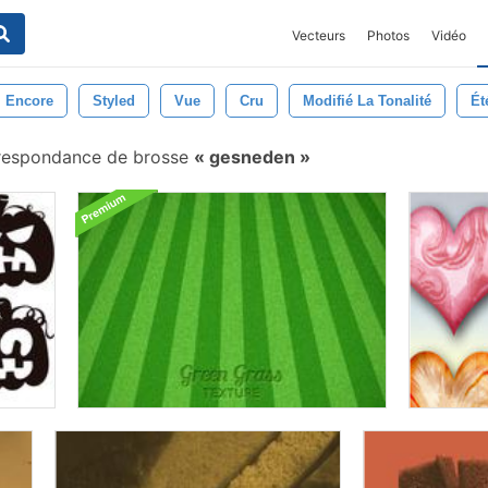
Vecteurs
Photos
Vidéo
Encore
Styled
Vue
Cru
Modifié La Tonalité
Ét
respondance de brosse
gesneden