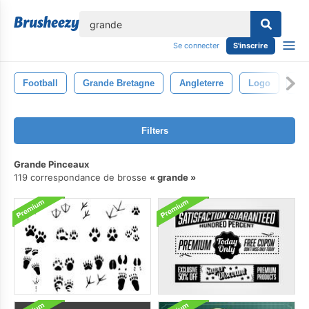
lose
Se connecter
S'inscrire
Football
Grande Bretagne
Angleterre
Logo
Re
Filters
Grande Pinceaux
119 correspondance de brosse
grande