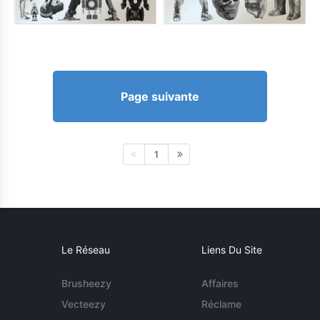
Page suivante
1
Le Réseau
Liens Du Site
Brusheezy
Affaires
Vecteezy
Réclame