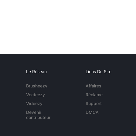
Le Réseau
Liens Du Site
Brusheezy
Affaires
Vecteezy
Réclame
Videezy
Support
Devenir
DMCA
contributeur