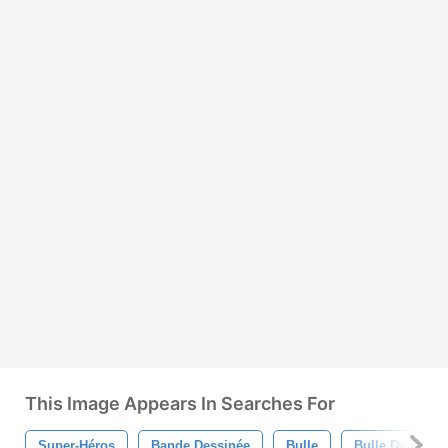
This Image Appears In Searches For
Super-Héros
Bande Dessinée
Bulle
Bulle De Paro