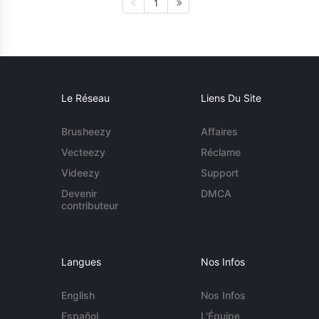
1
Le Réseau
Liens Du Site
Brusheezy
Affaires
Vecteezy
Réclame
Videezy
Support
Devenir
DMCA
contributeur
Langues
Nos Infos
English
Nos Infos
Español
L'Équipe