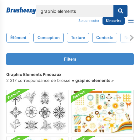
lose
Se connecter
S'inscrire
Élément
Conception
Texture
Contexte
Noir
Filters
Graphic Elements Pinceaux
2 317 correspondance de brosse
graphic elements