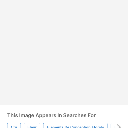
This Image Appears In Searches For
Cru
Fleur
Éléments De Conception Florale
Fleurs 