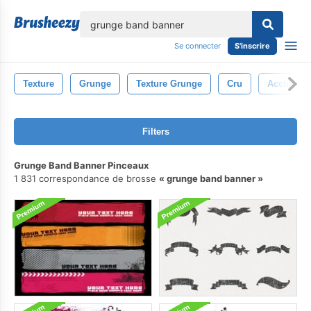
lose
Se connecter
S'inscrire
Texture
Grunge
Texture Grunge
Cru
Accident 
Filters
Grunge Band Banner Pinceaux
1 831 correspondance de brosse
grunge band banner